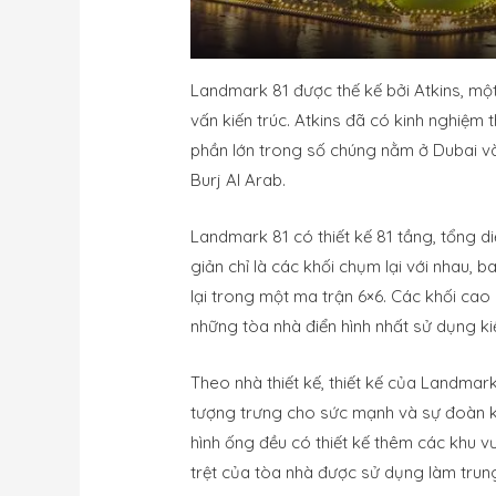
Landmark 81 được thế kế bởi Atkins, một 
vấn kiến trúc. Atkins đã có kinh nghiệm th
phần lớn trong số chúng nằm ở Dubai và
Burj Al Arab.
Landmark 81 có thiết kế 81 tầng, tổng di
giản chỉ là các khối chụm lại với nhau,
lại trong một ma trận 6×6. Các khối cao
những tòa nhà điển hình nhất sử dụng kiể
Theo nhà thiết kế, thiết kế của Landmar
tượng trưng cho sức mạnh và sự đoàn kế
hình ống đều có thiết kế thêm các khu v
trệt của tòa nhà được sử dụng làm tru