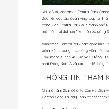
Khu đô thị Vinhomes Central Park (Vinh
đầu tiên của tập đoàn Vingroup tại Thà
công viên Central Park của thành phố New
mặt tiền trải dài hơn 1 km bên bờ sông S
Vinhomes Central Park bao gồm nhiều p
bệnh viện, trường học, công viên, hồ nướ
Landmark 81 cao 461,3m và 81 tầng. Hiệ
nhất Đông Nam Á và cao thứ 16 thế giới 
THÔNG TIN THAM 
Chỉ mất tầm 2km để đi từ Căn Hộ Dịch
Central Park. Tại đây , bạn có thể tham