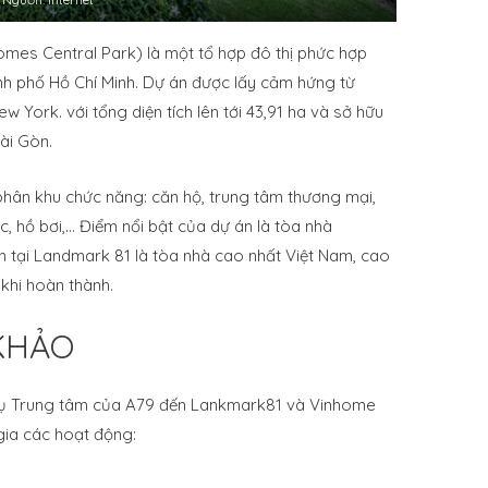
omes Central Park) là một tổ hợp đô thị phức hợp
nh phố Hồ Chí Minh. Dự án được lấy cảm hứng từ
 York. với tổng diện tích lên tới 43,91 ha và sở hữu
ài Gòn.
hân khu chức năng: căn hộ, trung tâm thương mại,
c, hồ bơi,… Điểm nổi bật của dự án là tòa nhà
n tại Landmark 81 là tòa nhà cao nhất Việt Nam, cao
khi hoàn thành.
KHẢO
 Vụ Trung tâm của A79 đến Lankmark81 và Vinhome
 gia các hoạt động: