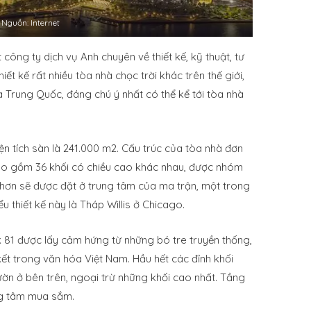
Nguồn: Internet
công ty dịch vụ Anh chuyên về thiết kế, kỹ thuật, tư
iết kế rất nhiều tòa nhà chọc trời khác trên thế giới,
 Trung Quốc, đáng chú ý nhất có thể kể tới tòa nhà
ện tích sàn là 241.000 m2. Cấu trúc của tòa nhà đơn
 bao gồm 36 khối có chiều cao khác nhau, được nhóm
 hơn sẽ được đặt ở trung tâm của ma trận, một trong
u thiết kế này là Tháp Willis ở Chicago.
k 81 được lấy cảm hứng từ những bó tre truyền thống,
t trong văn hóa Việt Nam. Hầu hết các đỉnh khối
ườn ở bên trên, ngoại trừ những khối cao nhất. Tầng
ng tâm mua sắm.