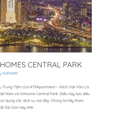
NHOMES CENTRAL PARK
y
VUPHAM
Vụ Trung Tâm của A79Apartment – Xách Vali Vào Là
iệt Nam và Vinhome Central Park. Điều này tạo điều
sử dụng các dịch vụ nơi đây. Chúng ta hãy tham
ất Sài Gòn này nhé.