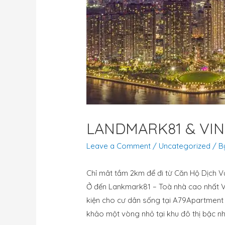
LANDMARK81 & VI
Leave a Comment
/
Uncategorized
/ B
Chỉ mât tầm 2km để đi từ Căn Hộ Dịch 
Ở đến Lankmark81 – Toà nhà cao nhất V
kiện cho cư dân sống tại A79Apartment 
khảo một vòng nhỏ tại khu đô thị bậc nh