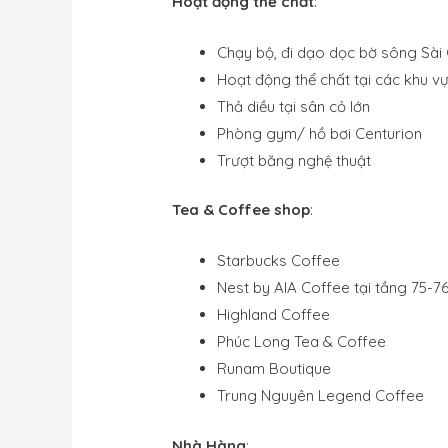
Hoạt động thể chất
:
Chạy bộ, đi dạo dọc bờ sông Sài
Hoạt động thể chất tại các khu v
Thả diều tại sân cỏ lớn
Phòng gym/ hồ bơi Centurion
Trượt băng nghệ thuật
Tea & Coffee shop
:
Starbucks Coffee
Nest by AIA Coffee tại tầng 75-
Highland Coffee
Phúc Long Tea & Coffee
Runam Boutique
Trung Nguyên Legend Coffee
Nhà Hàng
: