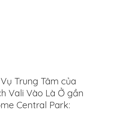
 Vụ Trung Tâm của
h Vali Vào Là Ở gần
me Central Park: