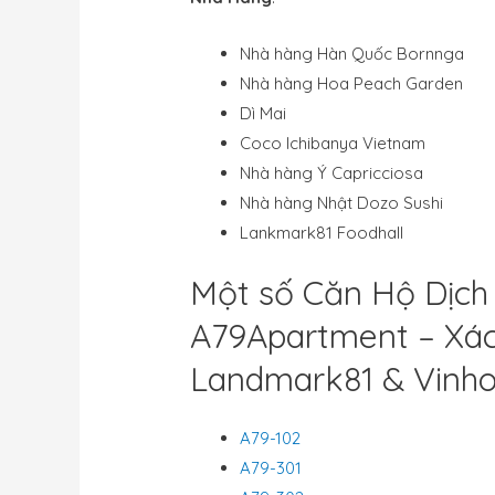
Nhà hàng Hàn Quốc Bornnga
Nhà hàng Hoa Peach Garden
Dì Mai
Coco Ichibanya Vietnam
Nhà hàng Ý Capricciosa
Nhà hàng Nhật Dozo Sushi
Lankmark81 Foodhall
Một số Căn Hộ Dịch
A79Apartment – Xác
Landmark81 & Vinho
A79-102
A79-301