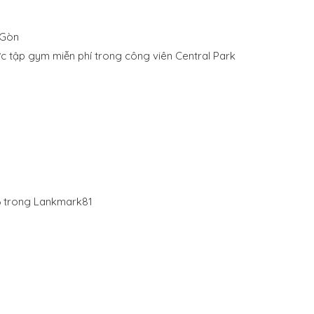
 Gòn
ực tập gym miễn phí trong công viên Central Park
76 trong Lankmark81