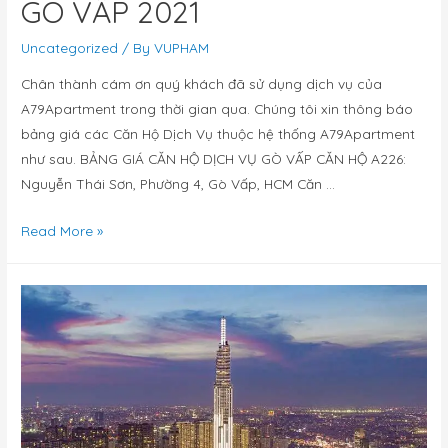
GÒ VẤP 2021
Uncategorized
/ By
VUPHAM
Chân thành cám ơn quý khách đã sử dụng dịch vụ của
A79Apartment trong thời gian qua. Chúng tôi xin thông báo
bảng giá các Căn Hộ Dịch Vụ thuộc hệ thống A79Apartment
như sau. BẢNG GIÁ CĂN HỘ DỊCH VỤ GÒ VẤP CĂN HỘ A226:
Nguyễn Thái Sơn, Phường 4, Gò Vấp, HCM Căn …
Read More »