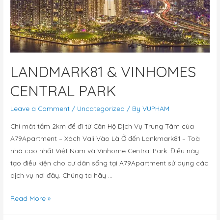
LANDMARK81 & VINHOMES
CENTRAL PARK
Leave a Comment
/
Uncategorized
/ By
VUPHAM
Chỉ mât tầm 2km để đi từ Căn Hộ Dịch Vụ Trung Tâm của
A79Apartment – Xách Vali Vào Là Ở đến Lankmark81 – Toà
nhà cao nhất Việt Nam và Vinhome Central Park. Điều này
tạo điều kiện cho cư dân sống tại A79Apartment sử dụng các
dịch vụ nơi đây. Chúng ta hãy …
Read More »