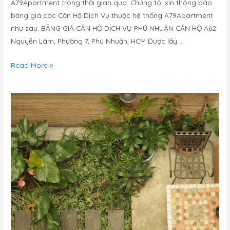
A79Apartment trong thời gian qua. Chúng tôi xin thông báo
bảng giá các Căn Hộ Dịch Vụ thuộc hệ thống A79Apartment
như sau. BẢNG GIÁ CĂN HỘ DỊCH VỤ PHÚ NHUẬN CĂN HỘ A62:
Nguyễn Lâm, Phường 7, Phú Nhuận, HCM Được lấy …
Read More »