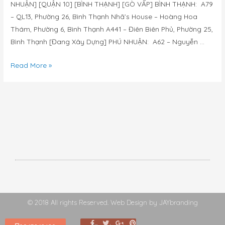
NHUẬN] [QUẬN 10] [BÌNH THẠNH] [GÒ VẤP] BÌNH THẠNH: A79
– QL13, Phường 26, Bình Thạnh Nhã’s House – Hoàng Hoa
Thám, Phường 6, Bình Thạnh A441 – Điên Biên Phủ, Phường 25,
Bình Thạnh [Đang Xây Dựng] PHÚ NHUẬN: A62 – Nguyễn …
Read More »
© 2018 All rights Reserved. Web Design by JAYbranding