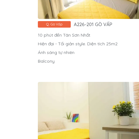
A226-201 GÒ VẤP
Q. Gò Vấp
10 phút đến Tân Sơn Nhất
Hiện đại - Tối giản style. Diện tích 25m2
Ánh sáng tự nhiên
Balcony