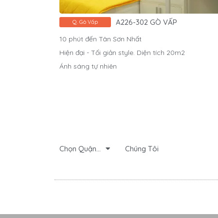
A226-302 GÒ VẤP
Q. Gò Vấp
10 phút đến Tân Sơn Nhất
Hiện đại - Tối giản style. Diện tích 20m2
Ánh sáng tự nhiên
Chọn Quận…
Chúng Tôi