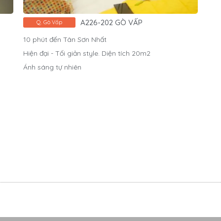
A226-202 GÒ VẤP
Q. Gò Vấp
10 phút đến Tân Sơn Nhất
Hiện đại - Tối giản style. Diện tích 20m2
Ánh sáng tự nhiên