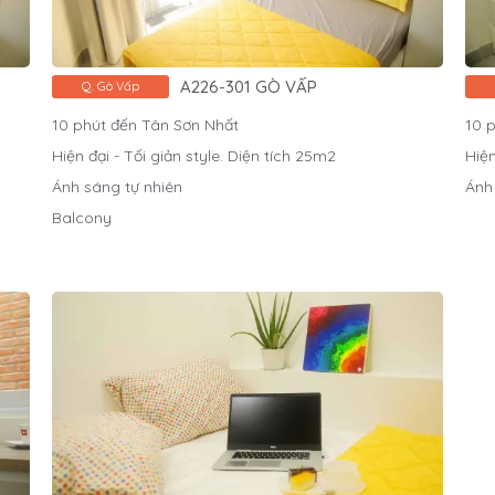
A226-301 GÒ VẤP
Q. Gò Vấp
10 phút đến Tân Sơn Nhất
10 
Hiện đại - Tối giản style. Diện tích 25m2
Hiện
Ánh sáng tự nhiên
Ánh
Balcony