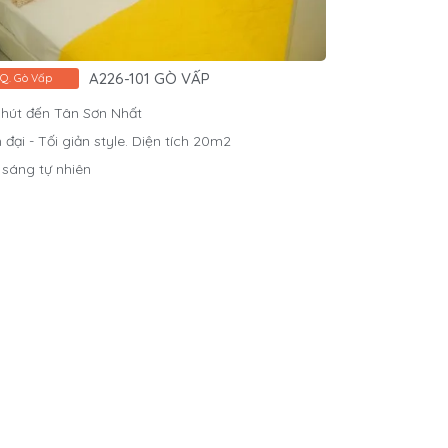
A226-101 GÒ VẤP
Q. Gò Vấp
phút đến Tân Sơn Nhất
 đại - Tối giản style. Diện tích 20m2
 sáng tự nhiên