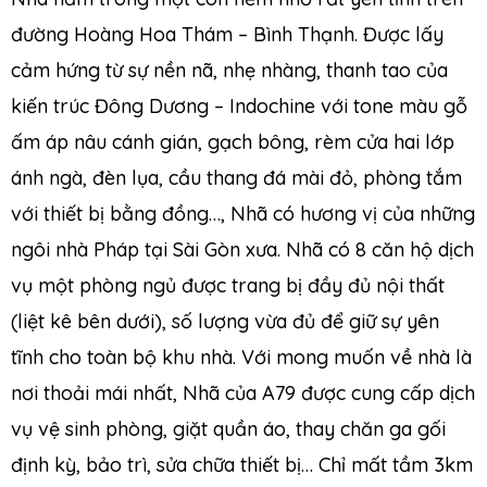
đường Hoàng Hoa Thám – Bình Thạnh. Được lấy
cảm hứng từ sự nền nã, nhẹ nhàng, thanh tao của
kiến trúc Đông Dương – Indochine với tone màu gỗ
ấm áp nâu cánh gián, gạch bông, rèm cửa hai lớp
ánh ngà, đèn lụa, cầu thang đá mài đỏ, phòng tắm
với thiết bị bằng đồng…, Nhã có hương vị của những
ngôi nhà Pháp tại Sài Gòn xưa. Nhã có 8 căn hộ dịch
vụ một phòng ngủ được trang bị đầy đủ nội thất
(liệt kê bên dưới), số lượng vừa đủ để giữ sự yên
tĩnh cho toàn bộ khu nhà. Với mong muốn về nhà là
nơi thoải mái nhất, Nhã của A79 được cung cấp dịch
vụ vệ sinh phòng, giặt quần áo, thay chăn ga gối
định kỳ, bảo trì, sửa chữa thiết bị… Chỉ mất tầm 3km