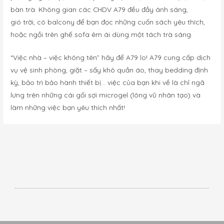
bàn trà. Không gian các CHDV A79 đều đầy ánh sáng,
gió trời, có balcony để bạn đọc những cuốn sách yêu thích,
hoặc ngồi trên ghế sofa êm ái dùng một tách trà sáng.
“Việc nhà – việc không tên” hãy để A79 lo! A79 cung cấp dịch
vụ vệ sinh phòng, giặt – sấy khô quần áo, thay bedding định
kỳ, bảo trì bảo hành thiết bị… việc của bạn khi về là chỉ ngã
lưng trên những cái gối sợi microgel (lông vũ nhân tạo) và
làm những việc bạn yêu thích nhất!