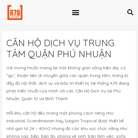
CĂN HỘ DỊCH VỤ TRUNG
TÂM QUẬN PHÚ NHUẬN
Với mong muốn mang lại một không gian sống hiện đại, có
“gu”, thuận tiện di chuyển giữa các quận trung tâm, trang bị
đầy đủ nội thất, dịch vụ và bảo trì thiết bị, hệ thống A79 đang
phát triển chuỗi của mình với các Căn Hộ Dịch Vụ tại Phú
Nhuận, Quận 10 và Bình Thạnh.
Mỗi khu căn hộ đều mang một phong cách riêng như
Industrial, Scandinavian hay Saigon Tropical được thiết kế
nhỏ gọn từ 24 – 40m2 nhưng đủ các khu vực chức năng như
phòng ngủ ,bếp, bàn ăn, phòng vệ sinh, bàn làm việc, sofa,